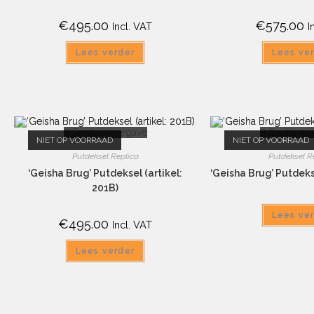
€
495.00
€
575.00
Incl. VAT
I
Lees verder
Lees ve
Snelle weergave
Snelle we
NIET OP VOORRAAD
NIET OP VOORRAAD
Putdeksel Replica
Putdeksel R
‘Geisha Brug’ Putdeksel (artikel:
‘Geisha Brug’ Putdekse
201B)
Lees ve
€
495.00
Incl. VAT
Lees verder