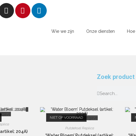
Wie we zijn
Onze diensten
Hoe 
Zoek product
rgave
NIET OP VOORRAAD
Snelle weergave
eplica
Putdeksel Replica
(artikel: 204A)
‘Water Bloem’ Putdeksel (artikel:
‘Wa