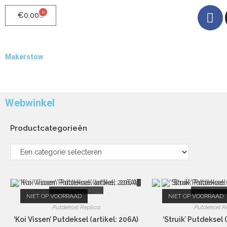
0
€
0.00
Makerstow
Quality - Craft - Products
Webwinkel
Productcategorieën
Snelle weergave
Snelle wee
NIET OP VOORRAAD
NIET OP VOORRAAD
Putdeksel Replica
Putdeksel R
‘Koi Vissen’ Putdeksel (artikel: 206A)
‘Struik’ Putdeksel 