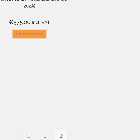
202A)
€
575.00
Incl. VAT
Lees verder
1
2