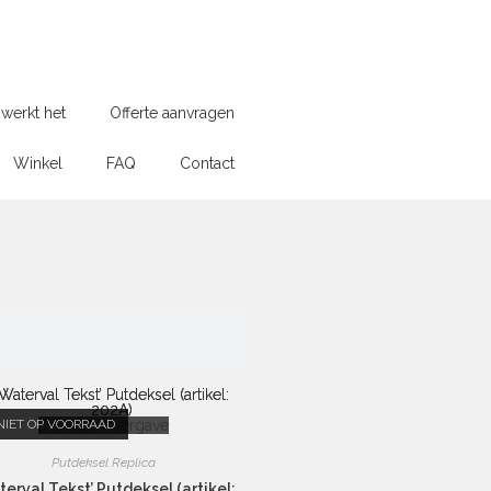
werkt het
Offerte aanvragen
Winkel
FAQ
Contact
NIET OP VOORRAAD
Snelle weergave
Putdeksel Replica
terval Tekst’ Putdeksel (artikel: