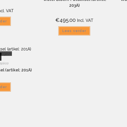
203A)
ncl. VAT
€
495.00
Incl. VAT
rder
Lees verder
ergave
eplica
l (artikel: 201A)
rder