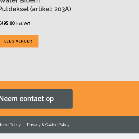
‘Water Bloem’
Putdeksel (artikel: 203A)
€
495.00
Incl. VAT
LEES VERDER
Neem contact op
fund Policy
Privacy & Cookie Policy