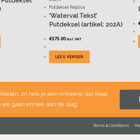
’ Putdeksel
Putdeksel Replica
)
‘Waterval Tekst’
Putdeksel (artikel: 202A)
€
575.00
Incl. VAT
LEES VERDER
ikkelen, of heb je een ontwerp dat klaar
n we gaan ermee aan de slag.
Terms & Conditions
Re