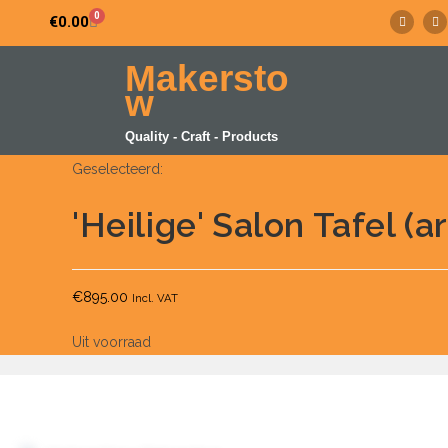
0
€
0.00
Makersto
w
Quality - Craft - Products
Geselecteerd:
'Heilige' Salon Tafel (ar
€
895.00
Incl. VAT
Uit voorraad