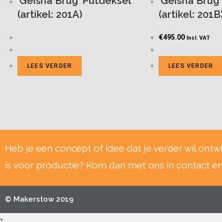
‘Geisha Brug’ Putdeksel
‘Geisha Brug
(artikel: 201A)
(artikel: 201B
€
495.00
Incl. VAT
LEES VERDER
LEES VERDER
Heb je een concept of idee dat je verder wil ontw
is voor productie? Kom dan met ons in contact e
© Makerstow 2019
×