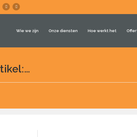
Wie we zijn
Onze diensten
Hoe werkt het
Offe
tikel:…