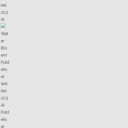
Putd
eks
el