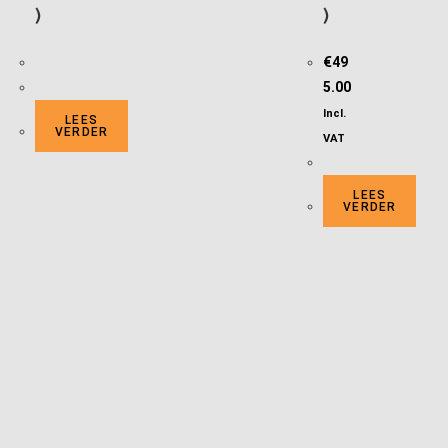
)
)
€
49
5.00
Incl.
LEES
VERDER
VAT
LEES
VERDER