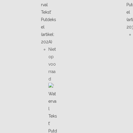
Niet
op
voo
rraa
d