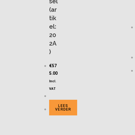
sel
(ar
tik
el:
20
2A
)
€
57
5.00
Incl.
VAT
LEES
VERDER