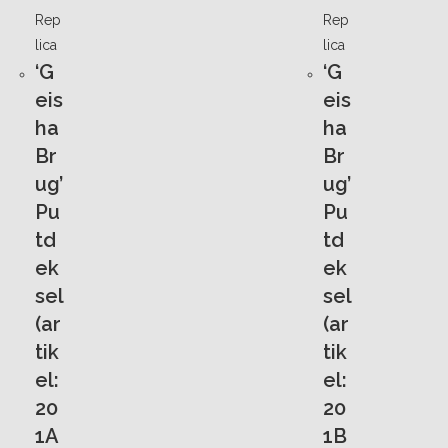
Rep
Rep
lica
lica
‘G
‘G
eis
eis
ha
ha
Br
Br
ug’
ug’
Pu
Pu
td
td
ek
ek
sel
sel
(ar
(ar
tik
tik
el:
el:
20
20
1A
1B