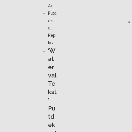
Putd
eks
el
Rep
lica
‘W
at
er
val
Te
kst
’
Pu
td
ek