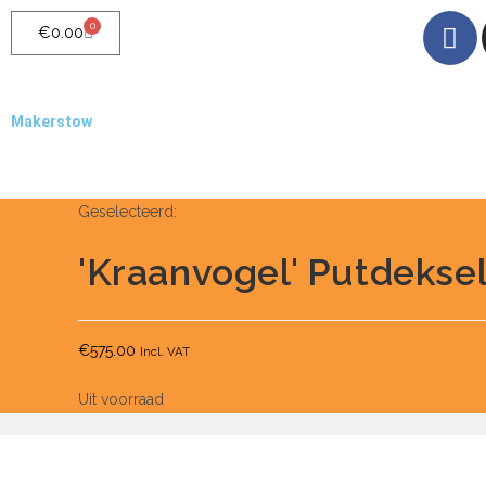
0
€
0.00
Makerstow
Quality - Craft - Products
Geselecteerd:
'Kraanvogel' Putdeksel 
€
575.00
Incl. VAT
Uit voorraad