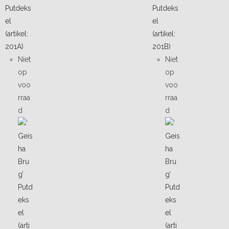
Niet
Niet
op
op
voo
voo
rraa
rraa
d
d