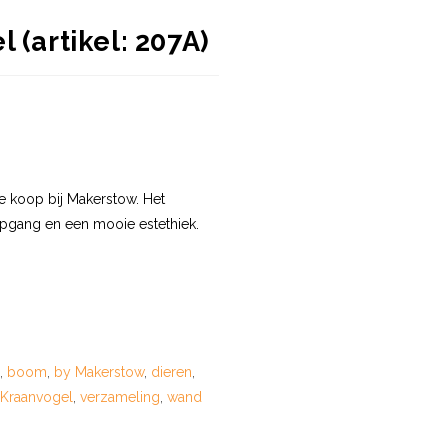
 (artikel: 207A)
te koop bij Makerstow. Het
epgang en een mooie estethiek.
,
boom
,
by Makerstow
,
dieren
,
Kraanvogel
,
verzameling
,
wand