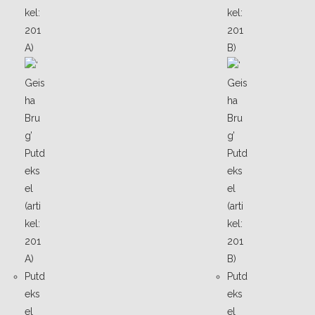
Putd
Putd
eks
eks
el
el