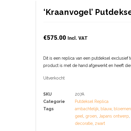
‘Kraanvogel’ Putdeksel
€
575.00
Incl. VAT
Dit is een replica van een putdeksel exclusief 
product is met de hand afgewerkt en heeft di
Uitverkocht
SKU
207A
Categorie
Putdeksel Replica
Tags
ambachtelijk
,
blauw
,
bloemen
geel
,
groen
,
Japans ontwerp
,
decoratie
,
zwart