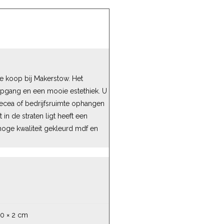
 te koop bij Makerstow. Het
epgang en een mooie estethiek. U
orecea of bedrijfsruimte ophangen
 in de straten ligt heeft een
hoge kwaliteit gekleurd mdf en
60 × 2 cm