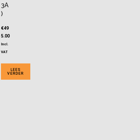
3A
)
€
49
5.00
Incl.
VAT
LEES
VERDER