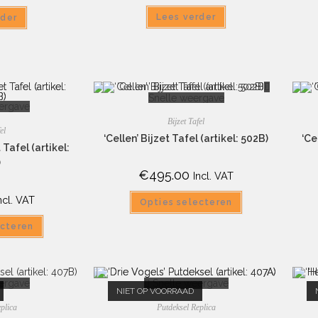
Lees verder
rder
Snelle weergave
ergave
Bijzet Tafel
el
‘Cellen’ Bijzet Tafel (artikel: 502B)
‘Ce
 Tafel (artikel:
)
€
495.00
Incl. VAT
ncl. VAT
Opties selecteren
ecteren
ergave
Snelle weergave
NIET OP VOORRAAD
plica
Putdeksel Replica