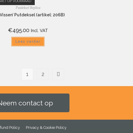
NIET OP VOORRAAD
Putdeksel Replica
 Vissen’ Putdeksel (artikel: 206B)
€
495.00
Incl. VAT
Lees verder
1
2
Neem contact op
fund Policy
Privacy & Cookie Policy