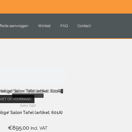
fferte aanvragen
Winkel
FAQ
Contact
Snelle weergave
NIET OP VOORRAAD
Salon Tafel
ilige’ Salon Tafel (artikel: 601A)
€
895.00
Incl. VAT