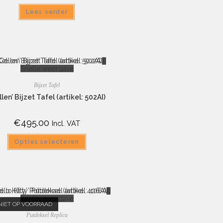
Lees verder
Snelle weergave
Bijzet Tafel
llen’ Bijzet Tafel (artikel: 502AI)
€
495.00
Incl. VAT
Opties selecteren
Snelle weergave
NIET OP VOORRAAD
Putdeksel Replica