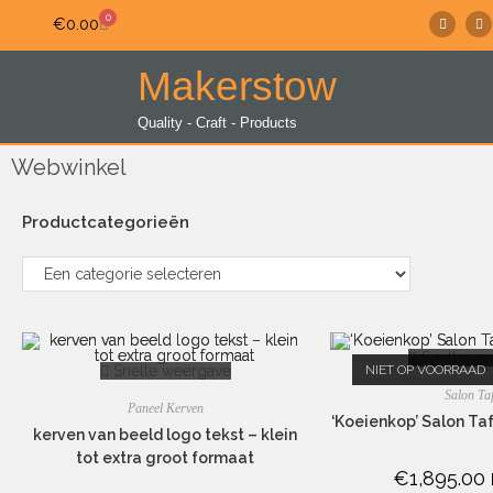
0
€
0.00
Makerstow
Quality - Craft - Products
Webwinkel
Productcategorieën
Snelle we
Snelle weergave
NIET OP VOORRAAD
Salon Taf
Paneel Kerven
‘Koeienkop’ Salon Tafe
kerven van beeld logo tekst – klein
tot extra groot formaat
€
1,895.00