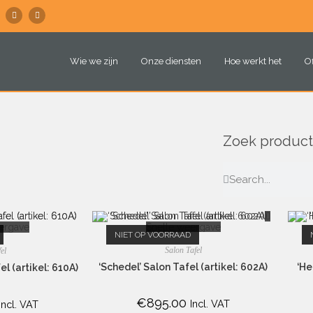
Wie we zijn
Onze diensten
Hoe werkt het
O
Zoek product
ergave
Snelle weergave
NIET OP VOORRAAD
Salon Tafel
el
‘Schedel’ Salon Tafel (artikel: 602A)
‘He
l (artikel: 610A)
€
895.00
Incl. VAT
Incl. VAT