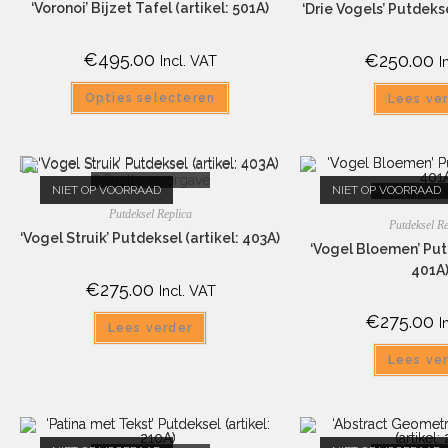
‘Voronoi’ Bijzet Tafel (artikel: 501A)
‘Drie Vogels’ Putdekse
€
495.00
€
250.00
Incl. VAT
I
Opties selecteren
Lees ve
Snelle weergave
NIET OP VOORRAAD
NIET OP VOORRAAD
Snelle we
Putdeksel Replica
Putdeksel Re
‘Vogel Struik’ Putdeksel (artikel: 403A)
‘Vogel Bloemen’ Putd
401A
€
275.00
Incl. VAT
€
275.00
I
Lees verder
Lees ve