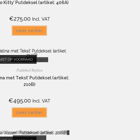
lo Kitty’ Putdeksel (artikel: 406A)
€
275.00
Incl. VAT
Lees verder
NIET OP VOORRAAD
Snelle weergave
Putdeksel Replica
ina met Tekst’ Putdeksel (artikel:
210B)
€
495.00
Incl. VAT
Lees verder
Snelle weergave