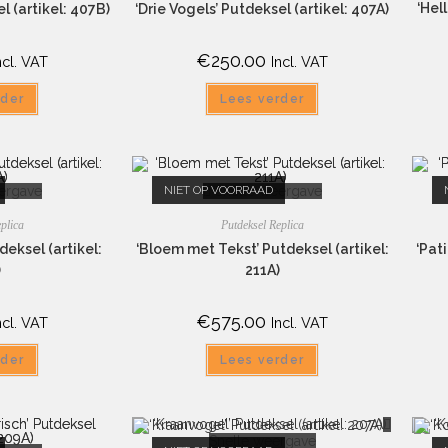
‘Hel
l (artikel: 407B)
‘Drie Vogels’ Putdeksel (artikel: 407A)
€
250.00
ncl. VAT
Incl. VAT
rder
Lees verder
ergave
NIET OP VOORRAAD
Snelle weergave
plica
Putdeksel Replica
eksel (artikel:
‘Bloem met Tekst’ Putdeksel (artikel:
‘Pat
)
211A)
€
575.00
ncl. VAT
Incl. VAT
rder
Lees verder
Snelle weergave