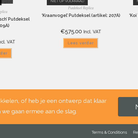
ergave
NIET OP VOORRAAD
Putdeksel Replica
plica
‘Kraanvogel’ Putdeksel (artikel: 207A)
‘Koi
sch’ Putdeksel
209A)
€
575.00
Incl. VAT
ncl. VAT
Lees verder
rder
ikkelen, of heb je een ontwerp dat klaar
n we gaan ermee aan de slag.
Terms & Conditions
Re