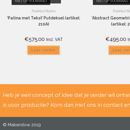
NIET OP VOORRAAD
Snelle weergave
NIET OP VOORRAAD
Snelle we
Putdeksel Replica
Putdeksel Re
‘Patina met Tekst’ Putdeksel (artikel:
‘Abstract Geometri
210A)
(artikel: 
€
575.00
€
495.00
Incl. VAT
I
Lees verder
Lees ve
Heb je een concept of idee dat je verder wil ontw
is voor productie? Kom dan met ons in contact e
© Makerstow 2019