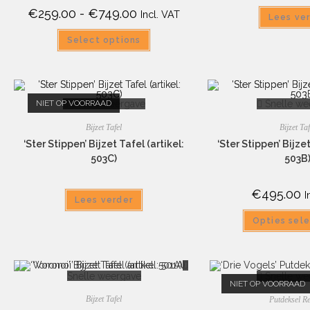
€
259.00
-
€
749.00
Incl. VAT
Lees ve
Select options
NIET OP VOORRAAD
Snelle weergave
Snelle we
Bijzet Tafel
Bijzet Taf
‘Ster Stippen’ Bijzet Tafel (artikel:
‘Ster Stippen’ Bijzet
503C)
503B
€
495.00
I
Lees verder
Opties sel
Snelle weergave
Snelle we
NIET OP VOORRAAD
Bijzet Tafel
Putdeksel Re