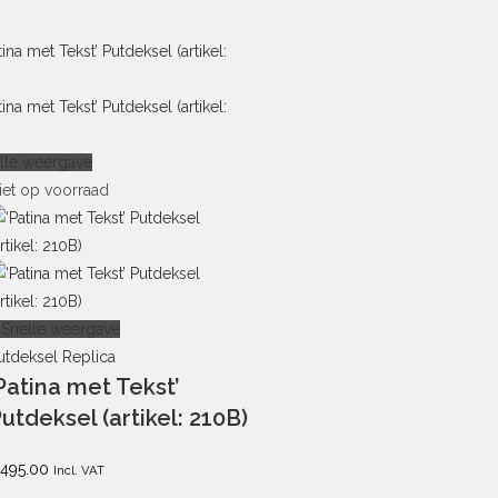
lle weergave
iet op voorraad
Snelle weergave
utdeksel Replica
Patina met Tekst’
utdeksel (artikel: 210B)
495.00
Incl. VAT