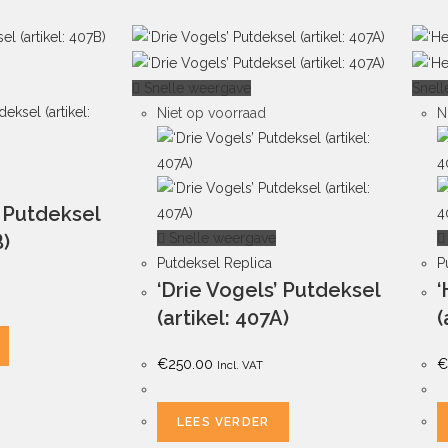
Snelle weergave
Snell
Niet op voorraad
N
’ Putdeksel
Snelle weergave
B)
Putdeksel Replica
P
‘Drie Vogels’ Putdeksel
‘
(artikel: 407A)
(
€
250.00
€
Incl. VAT
LEES VERDER