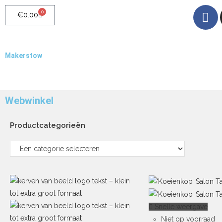
0
€
0.00
Makerstow
Quality - Craft - Products
Webwinkel
Productcategorieën
Snelle weergave
Niet op voorraad