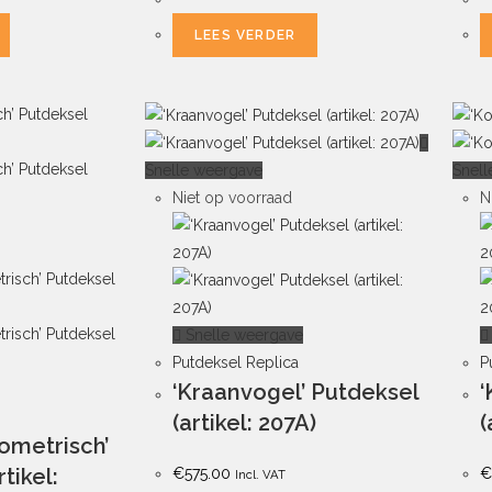
LEES VERDER
Snelle weergave
Snell
Niet op voorraad
N
Snelle weergave
Putdeksel Replica
P
‘Kraanvogel’ Putdeksel
‘
(artikel: 207A)
(
ometrisch’
tikel:
€
575.00
€
Incl. VAT