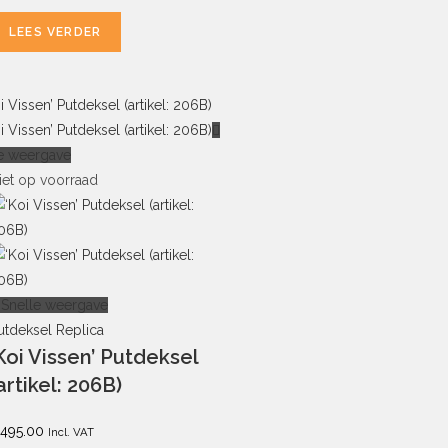
LEES VERDER
e weergave
iet op voorraad
Snelle weergave
utdeksel Replica
Koi Vissen’ Putdeksel
artikel: 206B)
495.00
Incl. VAT