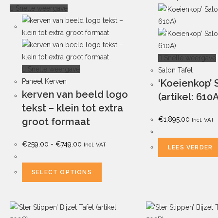
Snelle weergave
Snelle weergave
Snelle weergave
Salon Tafel
‘Koeienkop’ 
Paneel Kerven
kerven van beeld logo
(artikel: 610
tekst – klein tot extra
€
1,895.00
groot formaat
Incl. VAT
€
259.00
-
€
749.00
Incl. VAT
LEES VERDER
SELECT OPTIONS