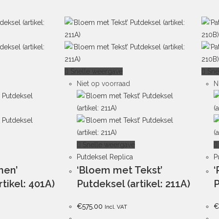
Snelle weergave
Sne
Niet op voorraad
N
Snelle weergave
Putdeksel Replica
P
men’
‘Bloem met Tekst’
‘
tikel: 401A)
Putdeksel (artikel: 211A)
P
€
575.00
€
Incl. VAT