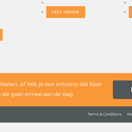
LEES VERDER
ikkelen, of heb je een ontwerp dat klaar
n we gaan ermee aan de slag.
Terms & Conditions
Re