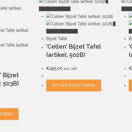
Snelle weergave
Snell
Snelle weergave
Bijzet Tafel
B
‘Cellen’ Bijzet Tafel
‘
(artikel: 502B)
(
€
495.00
€
Incl. VAT
’ Bijzet
l: 503B)
OPTIES SELECTEREN
CTEREN