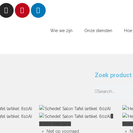
Wie we zijn
Onze diensten
Hoe 
Zoek product
Snelle weergave
Snell
Niet op voorraad
N