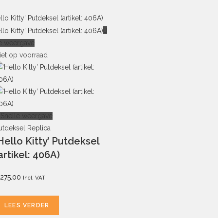
e weergave
iet op voorraad
Snelle weergave
utdeksel Replica
Hello Kitty’ Putdeksel
artikel: 406A)
275.00
Incl. VAT
LEES VERDER