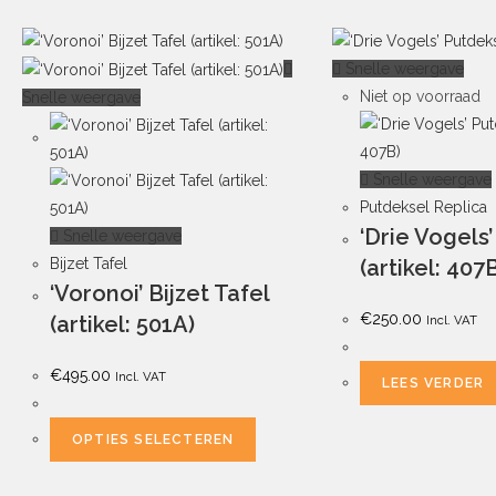
Snelle weergave
Niet op voorraad
Snelle weergave
Snelle weergave
Putdeksel Replica
‘Drie Vogels
Snelle weergave
Bijzet Tafel
(artikel: 407
‘Voronoi’ Bijzet Tafel
€
250.00
(artikel: 501A)
Incl. VAT
€
495.00
Incl. VAT
LEES VERDER
OPTIES SELECTEREN