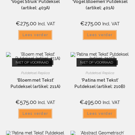
‘Vogel Struik’ Putdeksel
‘Vogel Bloemen’ Putdeksel
(artikel: 403A)
(artikel: 401A)
€
275.00
€
275.00
Incl. VAT
Incl. VAT
Lees verder
Lees verder
NIET OP VOORRAAD
Snelle weergave
NIET OP VOORRAAD
Snelle weergave
Putdeksel Replica
Putdeksel Replica
‘Bloem met Tekst’
‘Patina met Tekst’
Putdeksel (artikel: 211A)
Putdeksel (artikel: 210B)
€
575.00
€
495.00
Incl. VAT
Incl. VAT
Lees verder
Lees verder