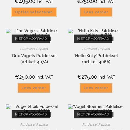
€
495.00
€
250.00
Incl. VAT
Incl. VAT
Opties selecteren
Lees verder
NIET OP VOORRAAD
Snelle weergave
NIET OP VOORRAAD
Snelle weergave
Putdeksel Replica
Putdeksel Replica
‘Drie Vogels’ Putdeksel
‘Hello Kitty’ Putdeksel
(artikel: 407A)
(artikel: 406A)
€
250.00
€
275.00
Incl. VAT
Incl. VAT
Lees verder
Lees verder
NIET OP VOORRAAD
Snelle weergave
NIET OP VOORRAAD
Snelle weergave
Putdeksel Replica
Putdeksel Replica