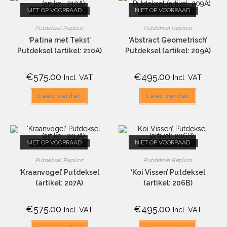
NIET OP VOORRAAD
Snelle weergave
NIET OP VOORRAAD
Snelle weergave
Putdeksel Replica
Putdeksel Replica
‘Patina met Tekst’
‘Abstract Geometrisch’
Putdeksel (artikel: 210A)
Putdeksel (artikel: 209A)
€
575.00
€
495.00
Incl. VAT
Incl. VAT
Lees verder
Lees verder
NIET OP VOORRAAD
Snelle weergave
NIET OP VOORRAAD
Snelle weergave
Putdeksel Replica
Putdeksel Replica
‘Kraanvogel’ Putdeksel
‘Koi Vissen’ Putdeksel
(artikel: 207A)
(artikel: 206B)
€
575.00
€
495.00
Incl. VAT
Incl. VAT