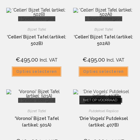
Snelle weergave
Snelle weergave
Bijzet Tafel
Bijzet Tafel
‘Cellen’ Bijzet Tafel (artikel:
‘Cellen’ Bijzet Tafel (artikel:
502B)
502AI)
€
495.00
€
495.00
Incl. VAT
Incl. VAT
Opties selecteren
Opties selecteren
Snelle weergave
NIET OP VOORRAAD
Snelle weergave
Bijzet Tafel
Putdeksel Replica
‘Voronoi’ Bijzet Tafel
‘Drie Vogels’ Putdeksel
(artikel: 501A)
(artikel: 407B)