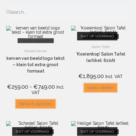
NIET OP VOORRAAD
Snelle weergave
Snelle weergave
Salon Tafel
Paneel Kerven
‘Koeienkop’ Salon Tafel
kerven van beeld logo tekst
(artikel: 610A)
– klein tot extra groot
formaat
€
1,895.00
Incl. VAT
€
259.00
-
€
749.00
Incl.
Lees verder
VAT
Select options
NIET OP VOORRAAD
Snelle weergave
NIET OP VOORRAAD
Snelle weergave