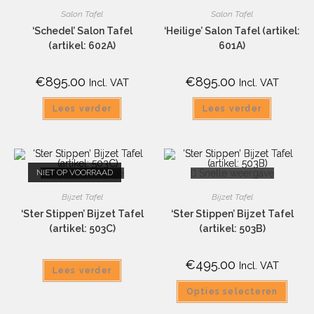
Salon Tafel
Salon Tafel
‘Schedel’ Salon Tafel
‘Heilige’ Salon Tafel (artikel:
(artikel: 602A)
601A)
€
895.00
€
895.00
Incl. VAT
Incl. VAT
Lees verder
Lees verder
NIET OP VOORRAAD
Snelle weergave
Snelle weergave
Bijzet Tafel
Bijzet Tafel
‘Ster Stippen’ Bijzet Tafel
‘Ster Stippen’ Bijzet Tafel
(artikel: 503C)
(artikel: 503B)
€
495.00
Incl. VAT
Lees verder
Opties selecteren