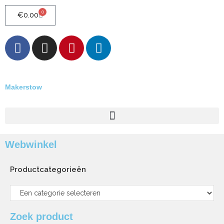
0
€
0.00
Makerstow
Quality - Craft - Products
Webwinkel
Productcategorieën
Zoek product