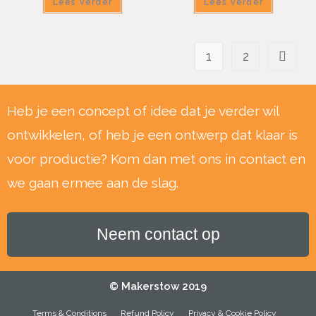
Lees verder
Lees verder
1
2
Heb je een concept of idee dat je verder wil
ontwikkelen, of heb je een ontwerp dat klaar is
voor productie? Kom dan met ons in contact en
we gaan ermee aan de slag.
Neem contact op
© Makerstow 2019
Terms & Conditions
Refund Policy
Privacy & Cookie Policy